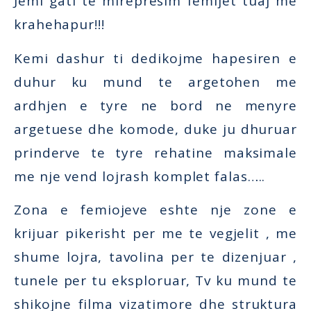
Jemi gati te mirepresim femijet tuaj me
krahehapur!!!
Kemi dashur ti dedikojme hapesiren e
duhur ku mund te argetohen me
ardhjen e tyre ne bord ne menyre
argetuese dhe komode, duke ju dhuruar
prinderve te tyre rehatine maksimale
me nje vend lojrash komplet falas…..
Zona e femiojeve eshte nje zone e
krijuar pikerisht per me te vegjelit , me
shume lojra, tavolina per te dizenjuar ,
tunele per tu eksploruar, Tv ku mund te
shikojne filma vizatimore dhe struktura