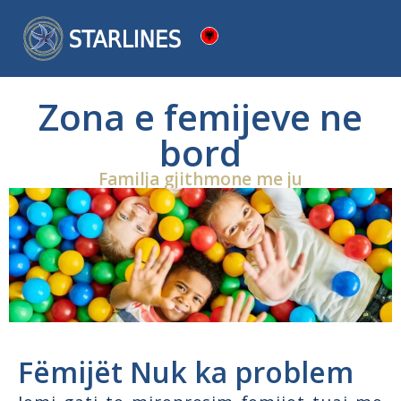
Zona e femijeve ne
bord
Familja gjithmone me ju
Fëmijët Nuk ka problem